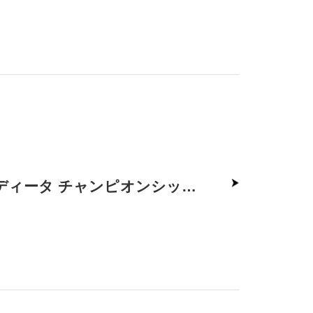
【企業活動】プロゴルファー10名参加｜第３回 イー・ディータ チャンピオンシップを開催しました