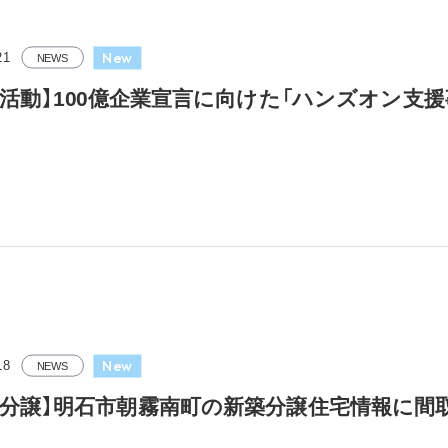
New
21
NEWS
New
18
NEWS
規分譲】明石市朝霧南町の新築分譲住宅情報に間