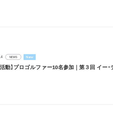
New
14
NEWS