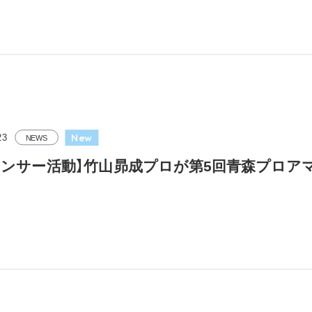
New
23
NEWS