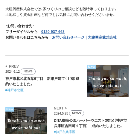
大建興産株式会社では、家づくりのご相談なども随時承っております。
土地探しや資金計画など何でもお気軽にお問い合わせくださいませ。
・お問い合わせ先・
フリーダイヤルから
0120-937-663
お問い合わせはこちらから
お問い合わせページ｜大建興産株式会社
PREV
New
2024.6.12
NEWS
神戸市北区北五葉6丁目 新築戸建て（Ⅰ期）成
約いたしました。
#神戸市北区
NEXT
New
2024.5.25
NEWS
DITA御崎公園ハーバーウエスト3街区（神戸市
兵庫区吉田町１丁目） 成約いたしました。
#神戸市兵庫区