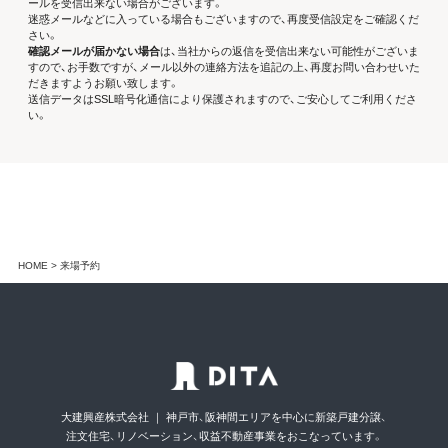
ールを受信出来ない場合がございます。
開示等に応ずる窓口は、下記「当社の個人情報の取扱いに関する苦情、相談等
迷惑メールなどに入っている場合もございますので、再度受信設定をご確認くだ
の問合せ先」を参照してください。
さい。
確認メールが届かない場合
は、当社からの返信を受信出来ない可能性がございま
（８）本人が容易に認識できない方法による個人情報の取得
すので、お手数ですが、メール以外の連絡方法を追記の上、再度お問い合わせいた
クッキーやウェブビーコン等を用いるなどして、本人が容易に認識できない
だきますようお願い致します。
方法による個人情報の取得を行っておりません。
送信データはSSL暗号化通信により保護されますので、ご安心してご利用くださ
（９）個人情報保護方針
い。
当社ホームページの
個人情報保護方針
をご覧下さい。
（１０）当社の個人情報の取扱いに関する苦情、相談等の問合せ先
窓口責任者：井上共世
住所：兵庫県神戸市中央区御幸通 8丁目1番6号 神戸国際会館16階
電話:078-262-1000
電子メール:privacy@daiken-k.jp
HOME
来場予約
大建興産株式会社 ｜ 神戸市、阪神間エリアを中心に新築戸建分譲、
注文住宅、リノベーション、収益不動産事業をおこなっています。