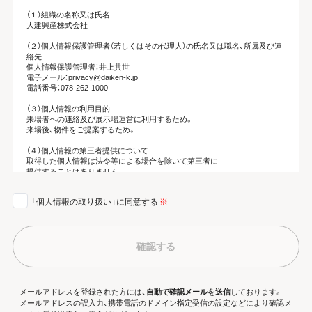
（１）組織の名称又は氏名
大建興産株式会社
（２）個人情報保護管理者（若しくはその代理人）の氏名又は職名、所属及び連
絡先
個人情報保護管理者：井上共世
電子メール：privacy@daiken-k.jp
電話番号：078-262-1000
（３）個人情報の利用目的
来場者への連絡及び展示場運営に利用するため。
来場後、物件をご提案するため。
（４）個人情報の第三者提供について
取得した個人情報は法令等による場合を除いて第三者に
提供することはありません。
（５）個人情報の取扱いの委託について
「個人情報の取り扱い」に同意する
※
取得した個人情報の取扱いの全部又は、一部を委託することがあります。
その場合には、当社において最善の考慮を行います。
（６） 個人情報を与えなかった場合に生じる結果
個人情報を与えることは任意です。個人情報に関する情報の一部をご提供い
確認する
ただけない場合は、お問い合わせ内容に回答できない可能性があります。
（７）保有個人データの開示等および問い合わせ窓口について
ご本人からの求めにより、当社が保有する保有個人データに関する開示、利
メールアドレスを登録された方には、
自動で確認メールを送信
しております。
用目的の通知、内容の訂正・追加または削除、利用停止、消去および第三者提
メールアドレスの誤入力、携帯電話のドメイン指定受信の設定などにより確認メ
供の停止、第三者への提供記録の開示(以下、開示等という)に応じます。