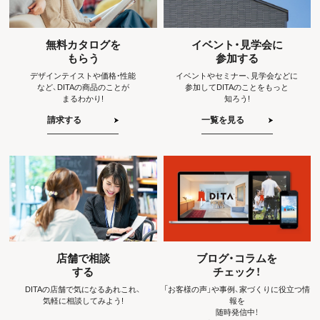
無料カタログを
イベント・見学会に
もらう
参加する
デザインテイストや価格・性能
イベントやセミナー、見学会などに
など、
DITAの商品のことが
参加して
DITAのことをもっと
まるわかり!
知ろう!
請求する
一覧を見る
店舗で相談
ブログ・コラムを
する
チェック！
DITAの店舗で気になるあれこれ、
「お客様の声」や事例、
家づくりに役立つ情
気軽に相談してみよう!
報を
随時発信中！